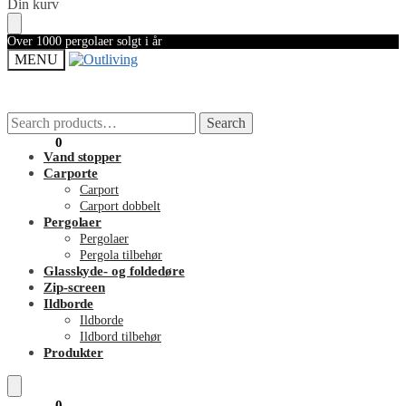
Skip
Skip
Din kurv
to
to
navigation
content
Over 1000 pergolaer solgt i år
MENU
Search
Search
Search
Search
for:
for:
0,00
kr.
0
Vand stopper
Carporte
Carport
Carport dobbelt
Pergolaer
Pergolaer
Pergola tilbehør
Glasskyde- og foldedøre
Zip-screen
Ildborde
Ildborde
Ildbord tilbehør
Produkter
0,00
kr.
0