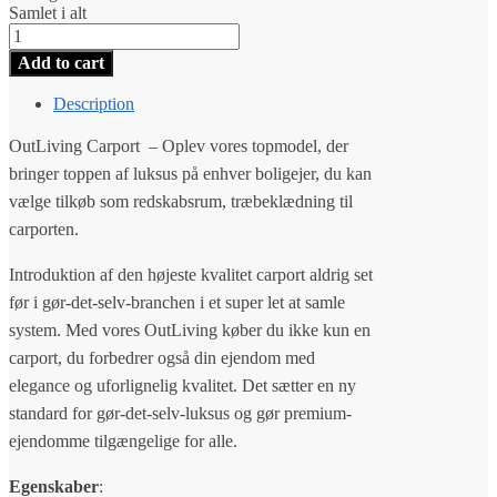
Samlet i alt
Carport
med
Add to cart
redskabsrum
Super
Description
tilbud
quantity
OutLiving Carport – Oplev vores topmodel, der
bringer toppen af luksus på enhver boligejer, du kan
vælge tilkøb som redskabsrum, træbeklædning til
carporten.
Introduktion af den højeste kvalitet carport aldrig set
før i gør-det-selv-branchen i et super let at samle
system. Med vores OutLiving køber du ikke kun en
carport, du forbedrer også din ejendom med
elegance og uforlignelig kvalitet. Det sætter en ny
standard for gør-det-selv-luksus og gør premium-
ejendomme tilgængelige for alle.
Egenskaber
: