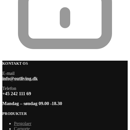
KONTAKT OS
E-mail
info@outliving.dk
Telefon
+45 242 111 69
Mandag – søndag 09.00 -18.30
PRODUKTER
Pergolaer
Carporte