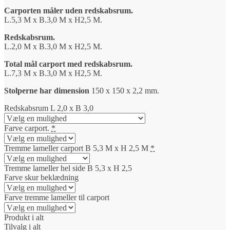
price
price
Carporten måler uden redskabsrum.
was:
is:
L.5,3 M x B.3,0 M x H2,5 M.
51.111,00 kr..
48.475,00 kr..
Redskabsrum.
L.2,0 M x B.3,0 M x H2,5 M.
Total mål carport med redskabsrum.
L.7,3 M x B.3,0 M x H2,5 M.
Stolperne har dimension
150 x 150 x 2,2 mm.
Redskabsrum L 2,0 x B 3,0
Farve carport.
*
Tremme lameller carport B 5,3 M x H 2,5 M
*
Tremme lameller hel side B 5,3 x H 2,5
Farve skur beklædning
Farve tremme lameller til carport
Produkt i alt
Tilvalg i alt