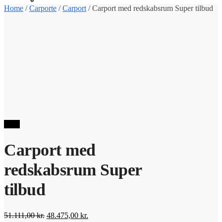
Home
/
Carporte
/
Carport
/
Carport med redskabsrum Super tilbud
Sale!
Carport med
redskabsrum Super
tilbud
Original
Current
51.111,00
kr.
48.475,00
kr.