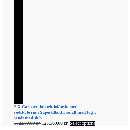
2 X Carport dobbelt inklusiv med
redskabsrum Supertilbud 1 sendt med tog 1
sendt med skib.
Original
Current
132.500,00
kr.
125.500,00
kr.
Select options
price
price