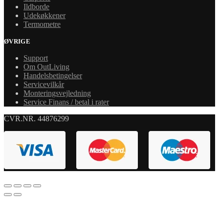
Ildborde
Udekøkkener
Termometre
ØVRIGE
Support
Om OutLiving
Handelsbetingelser
Servicevilkår
Monteringsvejledning
Service Finans / betal i rater
CVR.NR. 44876299