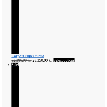
Carport Super tilbud
Original
Current
32.386,00
kr.
28.350,00
kr.
Select options
price
price
Sale!
was:
is:
32.386,00 kr..
28.350,00 kr..