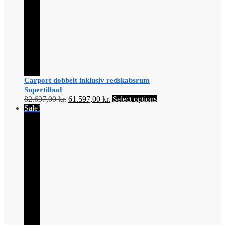
Carport dobbelt inklusiv redskabsrum
Supertilbud
Original
Current
82.697,00
kr.
61.597,00
kr.
Select options
price
price
Sale!
was:
is:
82.697,00 kr..
61.597,00 kr..