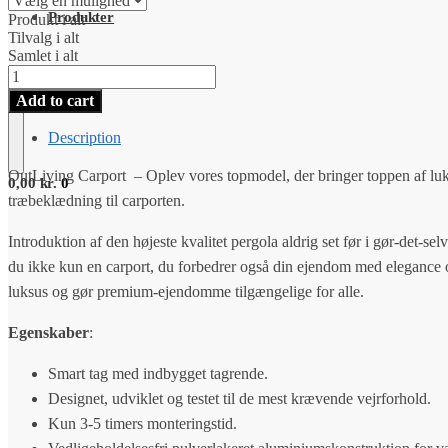
Produkter
Produkt i alt
Tilvalg i alt
Samlet i alt
Carport
dobbelt
Add to cart
quantity
Description
OutLiving Carport – Oplev vores topmodel, der bringer toppen af luk
0,00
kr.
0
træbeklædning til carporten.
Introduktion af den højeste kvalitet pergola aldrig set før i gør-det-s
du ikke kun en carport, du forbedrer også din ejendom med elegance og 
luksus og gør premium-ejendomme tilgængelige for alle.
Egenskaber
:
Smart tag med indbygget tagrende.
Designet, udviklet og testet til de mest krævende vejrforhold.
Kun 3-5 timers monteringstid.