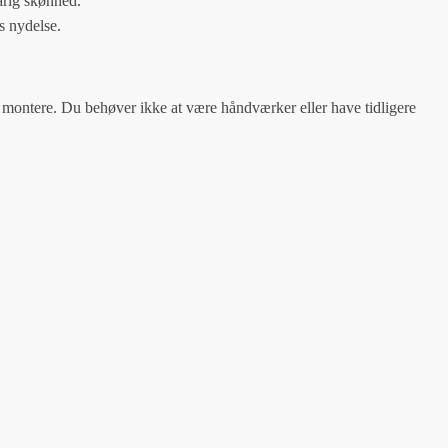
arig skønhed.
s nydelse.
 montere. Du behøver ikke at være håndværker eller have tidligere