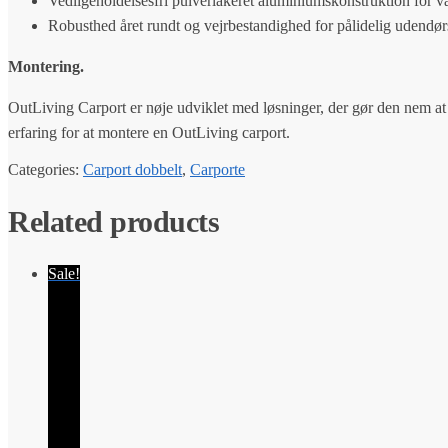
Vedligeholdelsesfri pulverlakeret aluminiumskonstruktion for v
Robusthed året rundt og vejrbestandighed for pålidelig udendør
Montering.
OutLiving Carport er nøje udviklet med løsninger, der gør den nem at
erfaring for at montere en OutLiving carport.
Categories:
Carport dobbelt
,
Carporte
Related products
Sale!