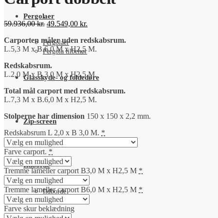
Pergolaer
Original
Current
59.936,00
kr.
49.549,00
kr.
price
price
Carporten måler uden redskabsrum.
was:
is:
Pergolaer
L.5,3 M x B.6,0 M x H2,5 M.
59.936,00 kr..
49.549,00 kr..
Pergola tilbehør
Redskabsrum.
L.2,0 M x B.3,0 M x H2,5 M.
Glasskyde- og foldedøre
Total mål carport med redskabsrum.
L.7,3 M x B.6,0 M x H2,5 M.
Stolperne har dimension
150 x 150 x 2,2 mm.
Zip-screen
Redskabsrum L 2,0 x B 3,0 M.
*
Farve carport.
*
Ildborde
Tremme lameller carport B3,0 M x H2,5 M
*
Tremme lameller carport B6,0 M x H2,5 M
*
Ildborde
Ildbord tilbehør
Farve skur beklædning