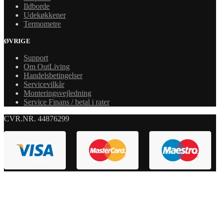
Ildborde
Udekøkkener
Termometre
ØVRIGE
Support
Om OutLiving
Handelsbetingelser
Servicevilkår
Monteringsvejledning
Service Finans / betal i rater
CVR.NR. 44876299