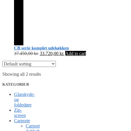
CB serie komplet udekøkken
Original
Current
37.450,00
kr.
33.720,00
kr.
Add to cart
price
price
was:
is:
37.450,00 kr..
33.720,00 kr..
Showing all 2 results
KATEGORIER
Glasskyde-
og
foldedøre
Zip-
screen
Carporte
Carport