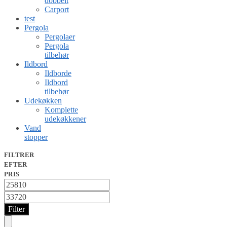
dobbelt
Carport
test
Pergola
Pergolaer
Pergola
tilbehør
Ildbord
Ildborde
Ildbord
tilbehør
Udekøkken
Komplette
udekøkkener
Vand
stopper
FILTRER
EFTER
PRIS
Min
price
Max
price
Filter