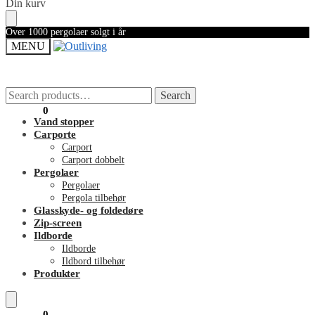
Skip
Skip
Din kurv
to
to
navigation
content
Over 1000 pergolaer solgt i år
MENU
Search
Search
Search
Search
for:
for:
0,00
kr.
0
Vand stopper
Carporte
Carport
Carport dobbelt
Pergolaer
Pergolaer
Pergola tilbehør
Glasskyde- og foldedøre
Zip-screen
Ildborde
Ildborde
Ildbord tilbehør
Produkter
0,00
kr.
0